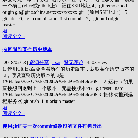
一个项目(gitee或github上)，记住SSH地址 4、git remote add
origin git@git.oschina.net:xxxx/xxxxx.git （项目SSH地址） 5、
git add . 6、git commit -am "first commit" 7、git pull origin
master……
git
阅读全文»
git回退到某个历史版本
2018/02/13
|
资源分享
|
Tsai
|
暂无评论
|
3503 views
1. 使用Git log命令查看所有的历史版本，获取某个历史版本的
id，假设查到历史版本的id是
139dcfaa558e3276b30b6b2e5cbbb9c00bbdca96。 2. 运行（如果
直接想回退到上一个版本，无需接版本id） git reset –hard
139dcfaa558e3276b30b6b2e5cbbb9c00bbdca96 3. 把修改推到远
程服务器 git push -f -u origin master
git
阅读全文»
使用git把某一次commit修改过的文件打包导出