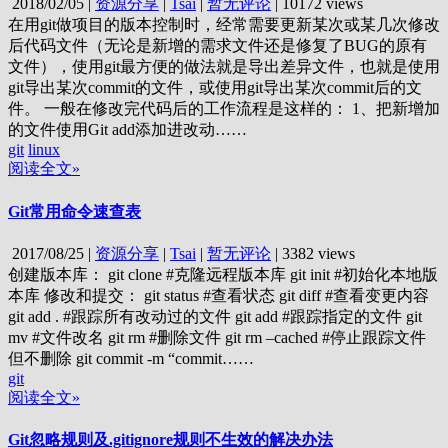
2018/02/05
|
资源分享
|
Tsai
|
暂无评论
|
10172 views
在用git做项目的版本控制时，经常需要更新某次或某几次修改
后代码文件（无论是新增的需求文件还是修复了BUG的原有
文件），使用git最方便的做法就是导出差异文件，也就是使用
git导出某次commit的文件，或使用git导出某次commit后的文
件。 一般在修改完代码后的工作流程是这样的： 1、把新增加
的文件使用Git add添加进改动……
git
linux
阅读全文»
Git常用命令速查表
2017/08/25
|
资源分享
|
Tsai
|
暂无评论
|
3382 views
创建版本库： git clone #克隆远程版本库 git init #初始化本地版
本库 修改和提交： git status #查看状态 git diff #查看变更内容
git add . #跟踪所有改动过的文件 git add #跟踪指定的文件 git
mv #文件改名 git rm #删除文件 git rm –cached #停止跟踪文件
但不删除 git commit -m “commit……
git
阅读全文»
Git忽略规则及.gitignore规则不生效的解决办法