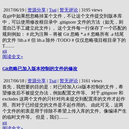
2017/06/19
|
资源分享
|
Tsai
|
暂无评论
|
3195 views
在git中如果想忽略掉某个文件，不让这个文件提交到版本库
中，可以使用修改根目录中 .gitignore 文件的方法（如无，则
需自己手工建立此文件）。这个文件每一行保存了一个匹配的
规则例如： # 此为注释 – 将被 Git 忽略 *.a # 忽略所有 .a 结尾
的文件 !lib.a # 但 lib.a 除外 /TODO # 仅仅忽略项目根目录下的
T……
git
阅读全文»
Git忽略已加入版本控制的文件的修改
2017/06/18
|
资源分享
|
Tsai
|
暂无评论
|
3161 views
首先，我想要的目的是：对已经加入Git版本控制的文件，希
望修改后不被提交办法，例如配置文件等。 对于.gitignore 和
excludes 这两个文件的只针对尚未提交到配置库的文件才起作
用。而对于已经提交的文件是不起作用的。 由此可见，这两
个文件的初衷是用于排除不希望上传入库的文件。像编译产生
的临时文件等。 但是，我们……
git
阅读全文»