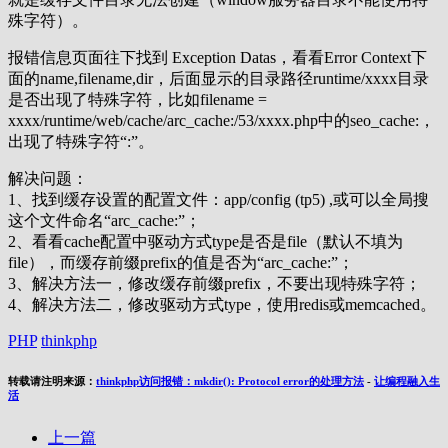
殊字符）。
报错信息页面往下找到 Exception Datas，看看Error Context下
面的name,filename,dir，后面显示的目录路径runtime/xxxx目录
是否出现了特殊字符，比如filename =
xxxx/runtime/web/cache/arc_cache:/53/xxxx.php中的seo_cache:，
出现了特殊字符“:”。
解决问题：
1、找到缓存设置的配置文件：app/config (tp5) ,或可以全局搜
这个文件命名“arc_cache:”；
2、看看cache配置中驱动方式type是否是file（默认不填为
file），而缓存前缀prefix的值是否为“arc_cache:”；
3、解决方法一，修改缓存前缀prefix，不要出现特殊字符；
4、解决方法二，修改驱动方式type，使用redis或memcached。
PHP
thinkphp
转载请注明来源：
thinkphp访问报错：mkdir(): Protocol error的处理方法
-
让编程融入生
活
上一篇