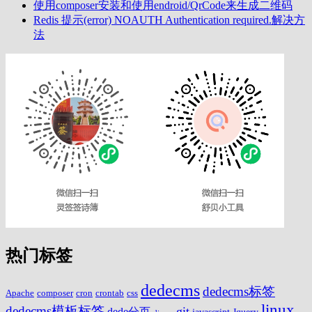
使用composer安装和使用endroid/QrCode来生成二维码
Redis 提示(error) NOAUTH Authentication required.解决方
法
热门标签
dedecms
dedecms标签
Apache
composer
cron
crontab
css
linux
dedecms模板标签
git
dede分页
javascript
Jquery