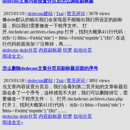
dedecms文章内容设置分页后怎么调取副标题
2015/01/19
|
dedecms建站
|
Tsai
|
暂无评论
|
3678 views
像dede默认的输出我们会发现是不能输出我们所设定的副标
题，所以我们需要修改一下程序文件。 打
开./include/arc.archives.class.php 打开，找到大概第411行代码：
if($i>1) $this->Fields[‘title’] = $this->Fields[‘tmptitle’].”($i)”; 在这
行代码前面添加’//’注释掉，再……
dedecms
dede分页
内容副标题
织梦
自动分页
阅读全文»
怎么删除dedecms文章分页后副标题后面的序号
2015/01/18
|
dedecms建站
|
Tsai
|
暂无评论
|
3891 views
当文章内容设置分页后，我们会看到第二页开始的文章标题后
面会多了一个序号，这样感觉不大好，我们可以删除掉它，需
要修改一下程序文件： 1、打开./include/arc.archives.class.php
打开 2、找到大概第411行代码： if($i>1) $this->Fields[‘title’] =
$this->Fields[‘tmptitle’].”($i)”……
dedecms
dede分页
内容副标题
织梦
自动分页
阅读全文»