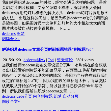
我们使用织梦dedecms的时候，经常会遇见这样的问题，是首
页幻灯片图片模糊、文章的缩略图模糊，所以很多人会问，
dedecms调用幻灯片模糊的解决方法，dedecms幻灯片调用原图
的方法。 出现这样的问题，是因为织梦dedecms幻灯片调用的
是缩略图，如果图片尺寸比例和幻灯片的大小相差太大的话，
图片就会被自动拉伸变得模糊。 下……
dedecms
织梦
阅读全文»
解决织梦dedecms文章分页时副标题错误“副标题#e#”
2015/01/20
|
dedecms建站
|
Tsai
|
暂无评论
|
3601 views
当我们使用dedecms发布文章设置分页时，有时候在前台模板
会出现设置的副标题不能正确显示，在页面出现错误的“副标
题#e#”，之所以会出现这样的情况，是因为当程序在截取我们
设定的“副标题#e#”时，因为我们设的副标题太长，而系统默
认截取从开始的50个字符，所以就没能把标识符“#e#”截取
到，所以我们要解决织梦dedecms文章……
dedecms
dede分页
内容副标题
织梦
自动分页
阅读全文»