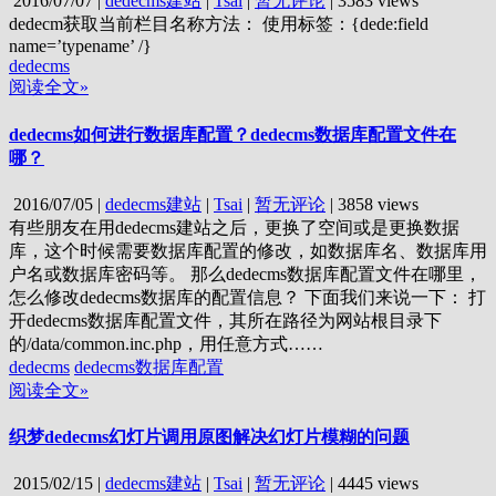
2016/07/07
|
dedecms建站
|
Tsai
|
暂无评论
|
3583 views
dedecm获取当前栏目名称方法： 使用标签：{dede:field
name=’typename’ /}
dedecms
阅读全文»
dedecms如何进行数据库配置？dedecms数据库配置文件在
哪？
2016/07/05
|
dedecms建站
|
Tsai
|
暂无评论
|
3858 views
有些朋友在用dedecms建站之后，更换了空间或是更换数据
库，这个时候需要数据库配置的修改，如数据库名、数据库用
户名或数据库密码等。 那么dedecms数据库配置文件在哪里，
怎么修改dedecms数据库的配置信息？ 下面我们来说一下： 打
开dedecms数据库配置文件，其所在路径为网站根目录下
的/data/common.inc.php，用任意方式……
dedecms
dedecms数据库配置
阅读全文»
织梦dedecms幻灯片调用原图解决幻灯片模糊的问题
2015/02/15
|
dedecms建站
|
Tsai
|
暂无评论
|
4445 views