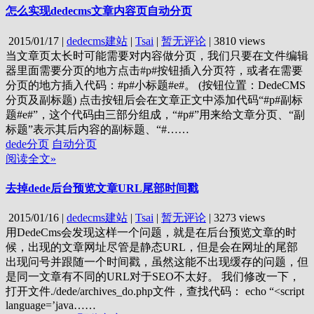
怎么实现dedecms文章内容页自动分页
2015/01/17
|
dedecms建站
|
Tsai
|
暂无评论
|
3810 views
当文章页太长时可能需要对内容做分页，我们只要在文件编辑
器里面需要分页的地方点击#p#按钮插入分页符，或者在需要
分页的地方插入代码：#p#小标题#e#。 (按钮位置：DedeCMS
分页及副标题) 点击按钮后会在文章正文中添加代码“#p#副标
题#e#”，这个代码由三部分组成，“#p#”用来给文章分页、“副
标题”表示其后内容的副标题、“#……
dede分页
自动分页
阅读全文»
去掉dede后台预览文章URL尾部时间戳
2015/01/16
|
dedecms建站
|
Tsai
|
暂无评论
|
3273 views
用DedeCms会发现这样一个问题，就是在后台预览文章的时
候，出现的文章网址尽管是静态URL，但是会在网址的尾部
出现问号并跟随一个时间戳，虽然这能不出现缓存的问题，但
是同一文章有不同的URL对于SEO不太好。 我们修改一下，
打开文件./dede/archives_do.php文件，查找代码： echo “<script
language=’java……