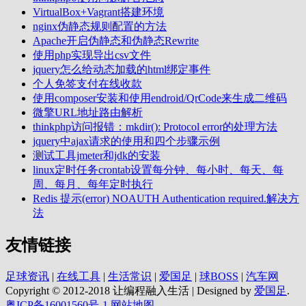
VirtualBox+Vagrant搭建环境
nginx伪静态规则配置的方法
Apache开启伪静态和伪静态Rewrite
使用php实现导出csv文件
jquery怎么给动态加载的html绑定事件
个人免签支付在线收款
使用composer安装和使用endroid/QrCode来生成二维码
微擎URL地址路由解析
thinkphp访问报错：mkdir(): Protocol error的处理方法
jquery中ajax请求的使用和四个步骤示例
测试工具jmeter和jdk的安装
linux定时任务crontab设置每分钟、每小时、每天、每
周、每月、每年定时执行
Redis 提示(error) NOAUTH Authentication required.解决方
法
友情链接
足球资讯
|
在线工具
|
生活常识
|
爱国足
|
球BOSS
|
汽车网
Copyright © 2012-2018 让编程融入生活 | Designed by
爱国足
.
粤ICP备16001560号-1
网站地图