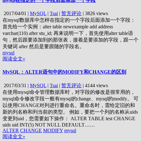
mysql在指定的一个字段后面添加一个字段
2017/04/01
|
MySQL
|
Tsai
|
暂无评论
|
3826 views
在mysql数据库中怎样在指定的一个字段后面添加一个字段：
首先给一个实例：alter table newexample add address
varchar(110) after stu_id; 再来说明一下，首先使用alter table语
句，然后跟要添加到的那张表，接着是要添加的字段，跟一个
关键词 after 然后是要跟随的字段名。
mysql
阅读全文»
MySQL：ALTER语句中的MODIFY和CHANGE的区别
2017/03/31
|
MySQL
|
Tsai
|
暂无评论
|
4144 views
在使用mysql命令管理数据库时，对字段的修改是很常用的，
mysql命令修改字段一般有mysql的change、mysql的modify。 可
以使用CHANGE对列进行重命名。重命名时，需给定旧的和
新的列名称和列当前的类型。 例如，要把一个列的名称从uids
变更到uid，您需要如下操作： ALTER TABLE test CHANGE
uids uid INT(5) NOT NULL DEFAULT……
ALTER
CHANGE
MODIFY
mysql
阅读全文»