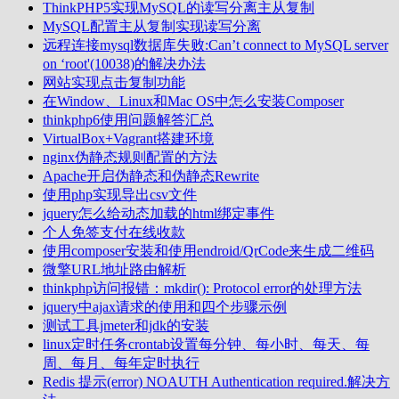
ThinkPHP5实现MySQL的读写分离主从复制
MySQL配置主从复制实现读写分离
远程连接mysql数据库失败:Can’t connect to MySQL server
on ‘root'(10038)的解决办法
网站实现点击复制功能
在Window、Linux和Mac OS中怎么安装Composer
thinkphp6使用问题解答汇总
VirtualBox+Vagrant搭建环境
nginx伪静态规则配置的方法
Apache开启伪静态和伪静态Rewrite
使用php实现导出csv文件
jquery怎么给动态加载的html绑定事件
个人免签支付在线收款
使用composer安装和使用endroid/QrCode来生成二维码
微擎URL地址路由解析
thinkphp访问报错：mkdir(): Protocol error的处理方法
jquery中ajax请求的使用和四个步骤示例
测试工具jmeter和jdk的安装
linux定时任务crontab设置每分钟、每小时、每天、每
周、每月、每年定时执行
Redis 提示(error) NOAUTH Authentication required.解决方