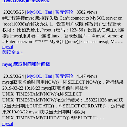
‘root'(10038)的解决办法
2020/05/25
|
MySQL
|
Tsai
|
暂无评论
|
8582 views
##远程连接mysql数据库失败:Can’t connect to MySQL server on
‘root'(10038)的解决办法 1、设置用户权限 修改用户远程登录
权限： 比如想给用户root（密码：123456）设置从任何主机连
接到mysql服务器： 连接linux，登录数据库： # mysql -uroot -p
# Enter password:****** MySQL [(none)]> use use mysql; M……
mysql
阅读全文»
mysql获取时间和时间戳
2019/03/24
|
MySQL
|
Tsai
|
暂无评论
|
4147 views
mysql获取当前时间用NOW()，即SELECT NOW();，运行结果
2019-03-22 10:16:23 mysql获取当前时间戳为
UNIX_TIMESTAMP(NOW()),即SELECT
UNIX_TIMESTAMP(NOW());,运行结果：1553221026 mysql获
取当天日期用CURDATE()，即SELECT CURDATE();，运行结
果2019-03-22 mysql获取当天日期时间戳为
UNIX_TIMESTAMP(CURDATE()),即SELECT U……
mysql