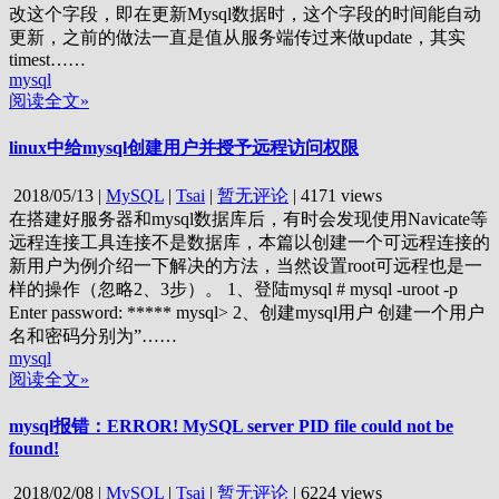
改这个字段，即在更新Mysql数据时，这个字段的时间能自动
更新，之前的做法一直是值从服务端传过来做update，其实
timest……
mysql
阅读全文»
linux中给mysql创建用户并授予远程访问权限
2018/05/13
|
MySQL
|
Tsai
|
暂无评论
|
4171 views
在搭建好服务器和mysql数据库后，有时会发现使用Navicate等
远程连接工具连接不是数据库，本篇以创建一个可远程连接的
新用户为例介绍一下解决的方法，当然设置root可远程也是一
样的操作（忽略2、3步）。 1、登陆mysql # mysql -uroot -p
Enter password: ***** mysql> 2、创建mysql用户 创建一个用户
名和密码分别为”……
mysql
阅读全文»
mysql报错：ERROR! MySQL server PID file could not be
found!
2018/02/08
|
MySQL
|
Tsai
|
暂无评论
|
6224 views