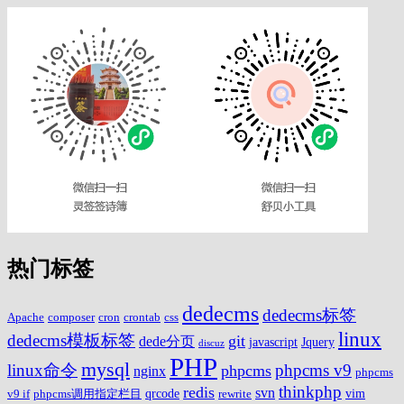
热门标签
dedecms
dedecms标签
Apache
composer
cron
crontab
css
linux
dedecms模板标签
git
dede分页
javascript
Jquery
discuz
PHP
mysql
linux命令
phpcms v9
phpcms
nginx
phpcms
thinkphp
redis
svn
qrcode
vim
v9 if
phpcms调用指定栏目
rewrite