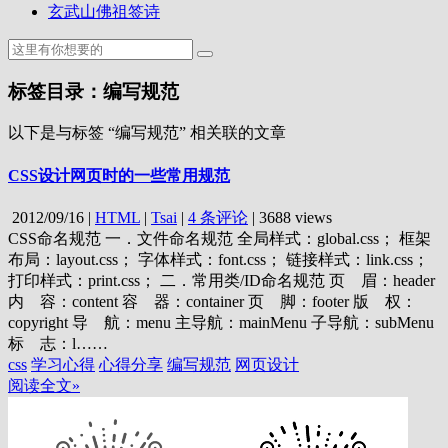
玄武山佛祖签诗
标签目录：编写规范
以下是与标签 “编写规范” 相关联的文章
CSS设计网页时的一些常用规范
2012/09/16
|
HTML
|
Tsai
|
4 条评论
|
3688 views
CSS命名规范 一．文件命名规范 全局样式：global.css； 框架
布局：layout.css； 字体样式：font.css； 链接样式：link.css；
打印样式：print.css； 二．常用类/ID命名规范 页 眉：header
内 容：content 容 器：container 页 脚：footer 版 权：
copyright 导 航：menu 主导航：mainMenu 子导航：subMenu
标 志：l……
css
学习心得
心得分享
编写规范
网页设计
阅读全文»