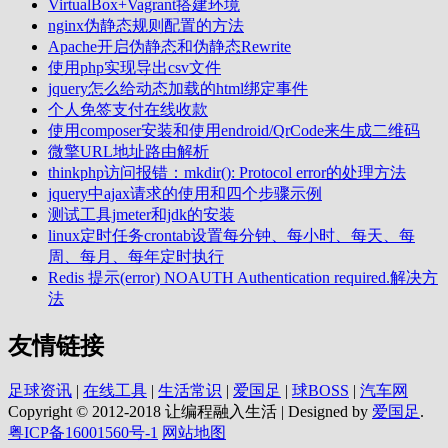
VirtualBox+Vagrant搭建环境
nginx伪静态规则配置的方法
Apache开启伪静态和伪静态Rewrite
使用php实现导出csv文件
jquery怎么给动态加载的html绑定事件
个人免签支付在线收款
使用composer安装和使用endroid/QrCode来生成二维码
微擎URL地址路由解析
thinkphp访问报错：mkdir(): Protocol error的处理方法
jquery中ajax请求的使用和四个步骤示例
测试工具jmeter和jdk的安装
linux定时任务crontab设置每分钟、每小时、每天、每
周、每月、每年定时执行
Redis 提示(error) NOAUTH Authentication required.解决方
法
友情链接
足球资讯
|
在线工具
|
生活常识
|
爱国足
|
球BOSS
|
汽车网
Copyright © 2012-2018 让编程融入生活 | Designed by
爱国足
.
粤ICP备16001560号-1
网站地图