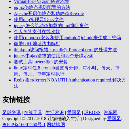
VirtualBox+Vagrant搭建环境
nginx伪静态规则配置的方法
Apache开启伪静态和伪静态Rewrite
使用php实现导出csv文件
jquery怎么给动态加载的html绑定事件
个人免签支付在线收款
使用composer安装和使用endroid/QrCode来生成二维码
微擎URL地址路由解析
thinkphp访问报错：mkdir(): Protocol error的处理方法
jquery中ajax请求的使用和四个步骤示例
测试工具jmeter和jdk的安装
linux定时任务crontab设置每分钟、每小时、每天、每
周、每月、每年定时执行
Redis 提示(error) NOAUTH Authentication required.解决方
法
友情链接
足球资讯
|
在线工具
|
生活常识
|
爱国足
|
球BOSS
|
汽车网
Copyright © 2012-2018 让编程融入生活 | Designed by
爱国足
.
粤ICP备16001560号-1
网站地图