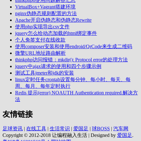
thinkphp6使用问题解答汇总
VirtualBox+Vagrant搭建环境
nginx伪静态规则配置的方法
Apache开启伪静态和伪静态Rewrite
使用php实现导出csv文件
jquery怎么给动态加载的html绑定事件
个人免签支付在线收款
使用composer安装和使用endroid/QrCode来生成二维码
微擎URL地址路由解析
thinkphp访问报错：mkdir(): Protocol error的处理方法
jquery中ajax请求的使用和四个步骤示例
测试工具jmeter和jdk的安装
linux定时任务crontab设置每分钟、每小时、每天、每
周、每月、每年定时执行
Redis 提示(error) NOAUTH Authentication required.解决方
法
友情链接
足球资讯
|
在线工具
|
生活常识
|
爱国足
|
球BOSS
|
汽车网
Copyright © 2012-2018 让编程融入生活 | Designed by
爱国足
.