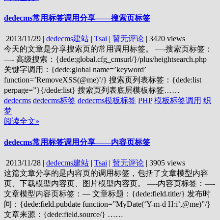
dedecms常用标签调用分享——搜索页标签
2013/11/29
|
dedecms建站
|
Tsai
|
暂无评论
|
3420 views
今天的文章是分享搜索页的常用调用标签。 —-搜索页标签：
—- 高级搜索：{dede:global.cfg_cmsurl/}/plus/heightsearch.php
关键字调用：{dede:global name=’keyword’
function=’RemoveXSS(@me)’/} 搜索页列表标签：{dede:list
perpage=”}{/dede:list} 搜索页列表底层模板标签……
dedecms
dedecms标签
dedecms模板标签
PHP
模板标签调用
织
梦
阅读全文»
dedecms常用标签调用分享——内容页标签
2013/11/28
|
dedecms建站
|
Tsai
|
暂无评论
|
3905 views
这篇文章分享的是内容页的调用标签，包括了文章模型内容
页、下载模型内容页、图片模型内容页。 —-内容页标签：—-
文章模型内容页标签：— 文章标题：{dede:field.title/} 发布时
间：{dede:field.pubdate function=”MyDate(‘Y-m-d H:i’,@me)”/}
文章来源：{dede:field.source/} ……