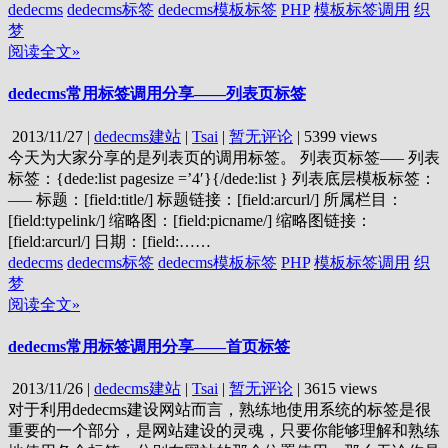
dedecms
dedecms标签
dedecms模板标签
PHP
模板标签调用
织
梦
阅读全文»
dedecms常用标签调用分享——列表页标签
2013/11/27
|
dedecms建站
|
Tsai
|
暂无评论
|
5399 views
今天为大家分享的是列表页的调用标签。 列表页标签—– 列表
标签：{dede:list pagesize =’4′}{/dede:list } 列表底层模板标签：
—– 标题：[field:title/] 标题链接：[field:arcurl/] 所属栏目：
[field:typelink/] 缩略图：[field:picname/] 缩略图链接：
[field:arcurl/] 日期：[field:……
dedecms
dedecms标签
dedecms模板标签
PHP
模板标签调用
织
梦
阅读全文»
dedecms常用标签调用分享——首页标签
2013/11/26
|
dedecms建站
|
Tsai
|
暂无评论
|
3615 views
对于利用dedecms建设网站而言，熟练地使用系统的标签是很
重要的一个部分，是网站建设的灵魂，只要你能够理解和熟练