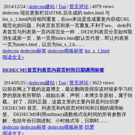
2014/12/24
|
dedecms建站
|
Tsai
|
暂无评论
|
4979 views
dedecms 现在更新栏目HTML后生成的 index.html 与
list_x_1.html内容相同重复，在seo来说是造成重复内容或URL
规范化的问题，列表页首页和第一页重复,不利于seo。 dede列
表首页与列表第一页内容完全一样 ，DEDE列表页分页如何取
消生成第一页，第一页用index.html默认页代替，即让列表第
一页为index.html，以后为list_x_2.h……
dedecms
dedecms标签
dedecms模板标签
list_x_1.html
阅读全文»
DEDECMS首页列表页内容页时间日期调用标签
2014/05/25
|
dedecms建站
|
Tsai
|
暂无评论
|
3623 views
以前在网上下载的这篇博文，最近翻阅觉得应该对很多学习织
梦的朋友有所帮助，就贴出来，声明：本博文非原创，属于转
载。 好了，回到正题，这篇文章的主要内容是列出织梦
DEDECMS 首页、列表页和内容页对时间和日期的调用标
签。 DEDECMS利用strftime()函数格式化时间的所有参数详
解，包括年份日期进制、小时格式等，日期时……
dedecms
dedecms标签
dedecms模板标签
织梦
阅读全文»